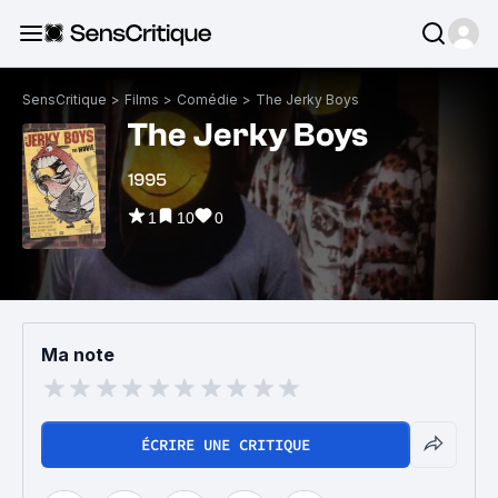
SensCritique
>
Films
>
Comédie
>
The Jerky Boys
The Jerky Boys
1995
1
10
0
Ma note
ÉCRIRE UNE CRITIQUE