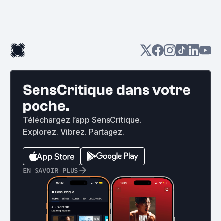
SensCritique dans votre
poche.
Téléchargez l’app SensCritique.
Explorez. Vibrez. Partagez.
EN SAVOIR PLUS