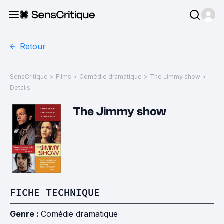
Retour
SensCritique
>
Films
>
Comédie dramatique
>
The Jimmy show
>
Details
The Jimmy show
FICHE TECHNIQUE
Genre :
Comédie dramatique