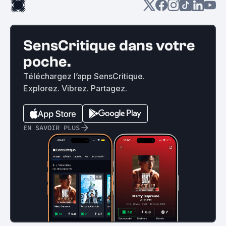
SensCritique dans votre
poche.
Téléchargez l’app SensCritique.
Explorez. Vibrez. Partagez.
EN SAVOIR PLUS