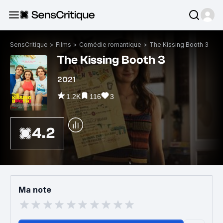
SensCritique
>
Films
>
Comédie romantique
>
The Kissing Booth 3
The Kissing Booth 3
2021
1.2K
116
3
4.2
Ma note