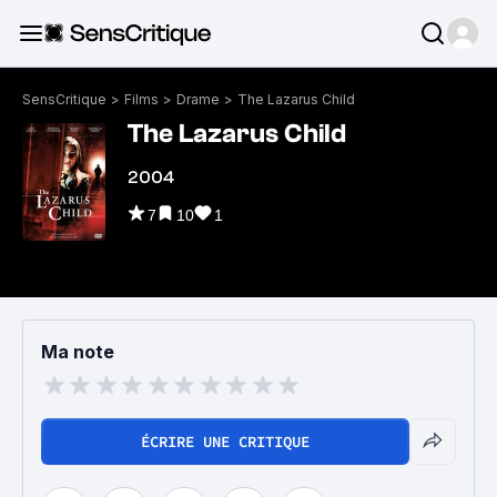
SensCritique
>
Films
>
Drame
>
The Lazarus Child
The Lazarus Child
2004
7
10
1
Ma note
ÉCRIRE UNE CRITIQUE