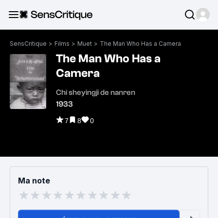
SensCritique
>
Films
>
Muet
>
The Man Who Has a Camera
The Man Who Has a
Camera
Chi sheyingji de nanren
1933
7
8
0
Ma note