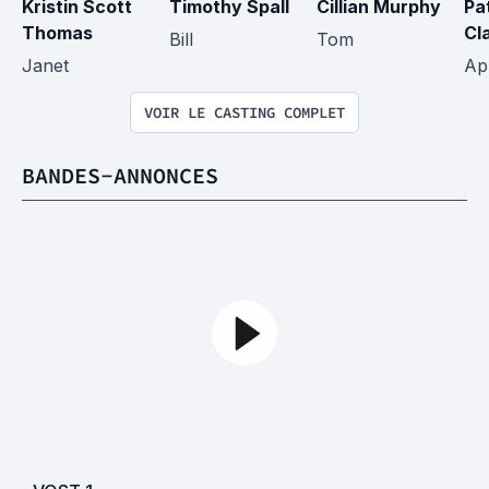
Kristin Scott 
Timothy Spall
Cillian Murphy
Pat
Thomas
Cl
Bill
Tom
Janet
Apr
VOIR LE CASTING COMPLET
BANDES-ANNONCES