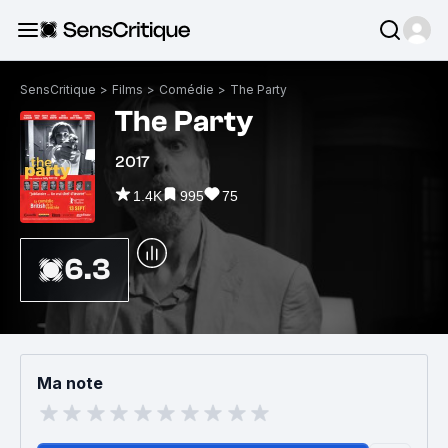
SensCritique
>
Films
>
Comédie
>
The Party
The Party
2017
1.4K
995
75
6.3
Ma note