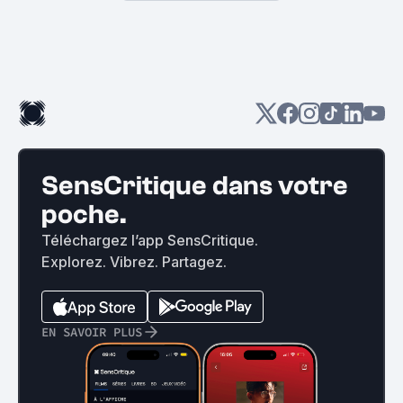
SensCritique dans votre
poche.
Téléchargez l’app SensCritique.
Explorez. Vibrez. Partagez.
EN SAVOIR PLUS