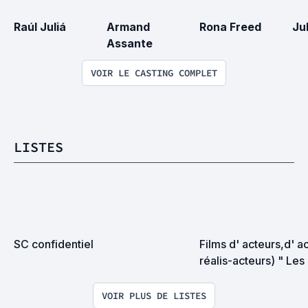
Raúl Juliá
Armand 
Rona Freed
Ju
Assante
VOIR LE CASTING COMPLET
LISTES
SC confidentiel
Films d' acteurs,d' ac
réalis-acteurs) " Les 
réalisateurs "
VOIR PLUS DE LISTES