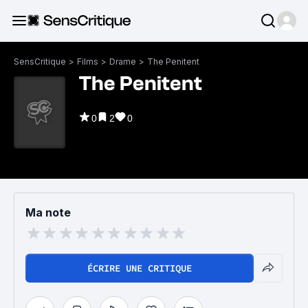
SensCritique
>
Films
>
Drame
>
The Penitent
The Penitent
0
2
0
Ma note
ÉCRIRE UNE CRITIQUE