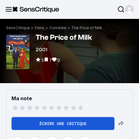
SensCritique
>
Films
>
Comédie
>
The Price of Milk
The Price of Milk
2001
3
7
0
Ma note
ÉCRIRE UNE CRITIQUE