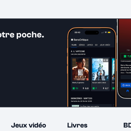
otre poche.
Jeux vidéo
Livres
B