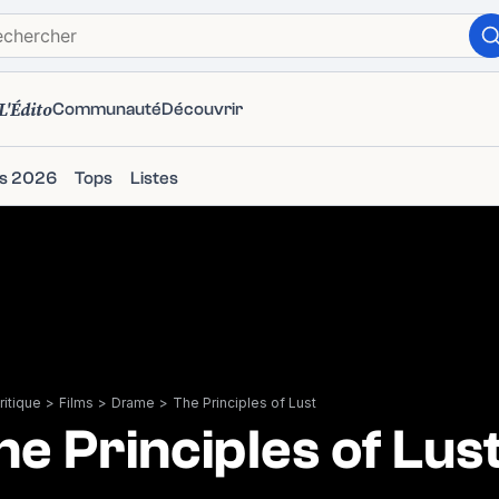
L'Édito
Communauté
Découvrir
ms 2026
Tops
Listes
itique
>
Films
>
Drame
>
The Principles of Lust
he Principles of Lus