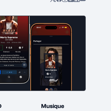
D
Musique