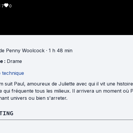
7
0
de
Penny Woolcock
· 1 h 48 min
e :
Drame
e technique
lm suit Paul, amoureux de Juliette avec qui il vit une histoir
te qui fréquente tous les milieux. Il arrivera un moment où P
nant univers ou bien s'arreter.
TING