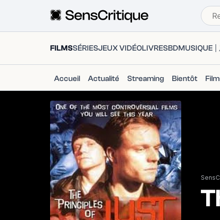
FILMS
SÉRIES
JEUX VIDÉO
LIVRES
BD
MUSIQUE
Accueil
Actualité
Streaming
Bientôt
Fil
SensCr
T