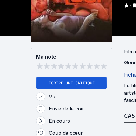
4
Film
Ma note
Genr
Fich
ÉCRIRE UNE CRITIQUE
Le fi
artis
Vu
fasci
Envie de le voir
CAS
En cours
Coup de cœur