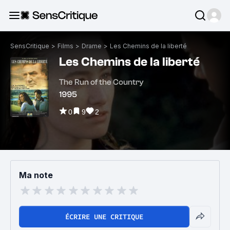
SensCritique
>
Films
>
Drame
>
Les Chemins de la liberté
Les Chemins de la liberté
The Run of the Country
1995
0
9
2
Ma note
ÉCRIRE UNE CRITIQUE