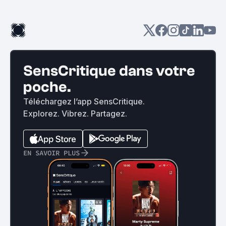
SensCritique dans votre
poche.
Téléchargez l’app SensCritique.
Explorez. Vibrez. Partagez.
EN SAVOIR PLUS