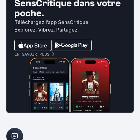
SensCritique dans votre
poche.
Téléchargez l’app SensCritique.
Explorez. Vibrez. Partagez.
EN SAVOIR PLUS