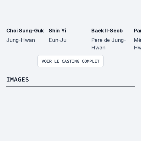
Choi Sung-Guk
Shin Yi
Baek Il-Seob
Pa
Jung-Hwan
Eun-Ju
Père de Jung-
Mè
Hwan
Hw
VOIR LE CASTING COMPLET
IMAGES