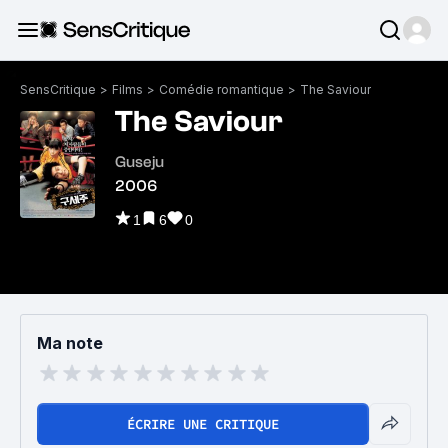
SensCritique
>
Films
>
Comédie romantique
>
The Saviour
The Saviour
Guseju
2006
1
6
0
Ma note
ÉCRIRE UNE CRITIQUE