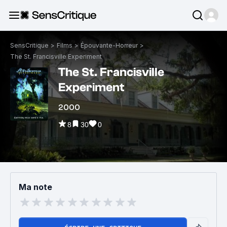
SensCritique
>
Films
>
Épouvante-Horreur
>
The St. Francisville Experiment
The St. Francisville
Experiment
2000
8
30
0
Ma note