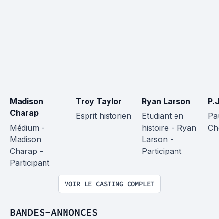
Madison 
Troy Taylor
Ryan Larson
P.
Charap
Esprit historien
Etudiant en 
Pa
Médium - 
histoire - Ryan 
Ch
Madison 
Larson - 
Charap - 
Participant
Participant
VOIR LE CASTING COMPLET
BANDES-ANNONCES