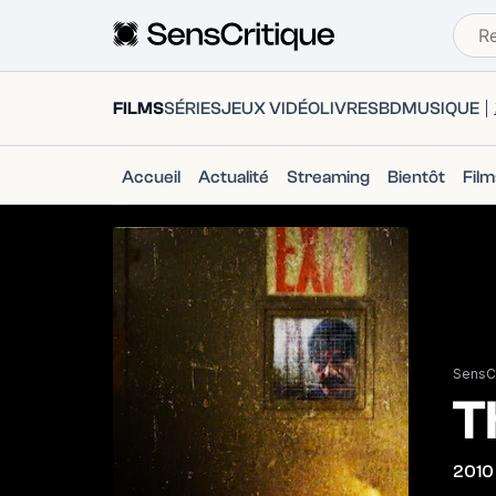
FILMS
SÉRIES
JEUX VIDÉO
LIVRES
BD
MUSIQUE
Accueil
Actualité
Streaming
Bientôt
Fil
SensCr
T
2010