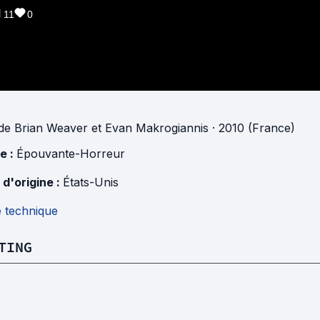
11
0
de
Brian Weaver
et
Evan Makrogiannis
· 2010 (France)
e :
Épouvante-Horreur
 d'origine :
États-Unis
e technique
TING