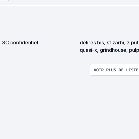
SC confidentiel
délires bis, sf zarbi, z pu
quasi-x, grindhouse, pul
exploitation en tous genr
VOIR PLUS DE LISTE