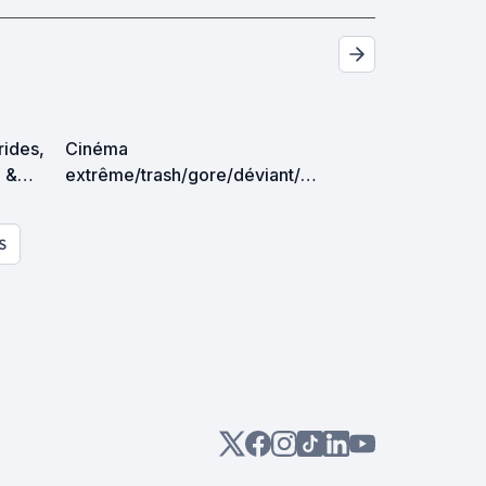
trides,
Cinéma
p &
extrême/trash/gore/déviant/ex
es
périmental
S