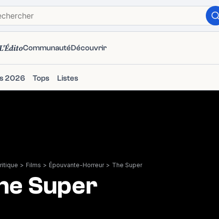
L'Édito
Communauté
Découvrir
ms 2026
Tops
Listes
itique
>
Films
>
Épouvante-Horreur
>
The Super
he Super