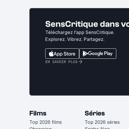
SensCritique dans v
Téléchargez l’app SensCritique.
Explorez. Vibrez. Partagez.
EN SAVOIR PLUS
Films
Séries
Top 2026 films
Top 2026 séries
Obsession
Spider-Noir