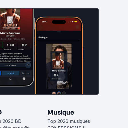
D
Musique
p 2026 BD
Top 2026 musiques
 fête sans fin
CONFESSIONS II