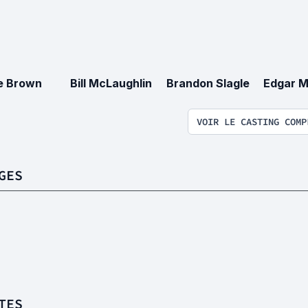
e Brown
Bill McLaughlin
Brandon Slagle
Edgar 
VOIR LE CASTING COMP
GES
TES