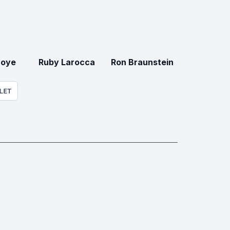
Moye
Ruby Larocca
Ron Braunstein
LET