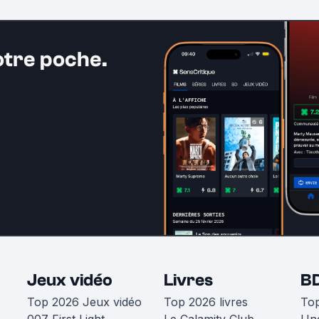
otre poche.
Jeux vidéo
Livres
B
Top 2026 Jeux vidéo
Top 2026 livres
To
007 First Light
Le Calamity Club
Une