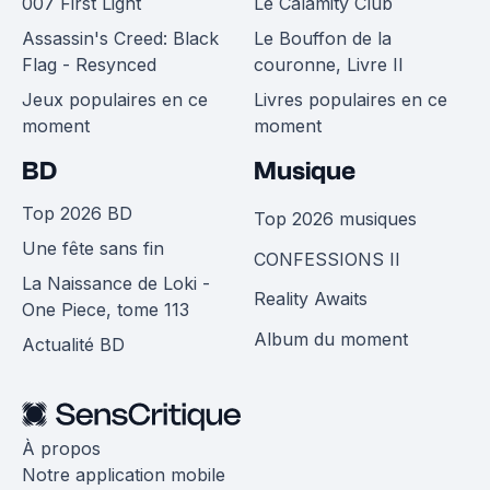
007 First Light
Le Calamity Club
Assassin's Creed: Black
Le Bouffon de la
Flag - Resynced
couronne, Livre II
Jeux populaires en ce
Livres populaires en ce
moment
moment
BD
Musique
Top 2026 BD
Top 2026 musiques
Une fête sans fin
CONFESSIONS II
La Naissance de Loki -
Reality Awaits
One Piece, tome 113
Album du moment
Actualité BD
À propos
Notre application mobile