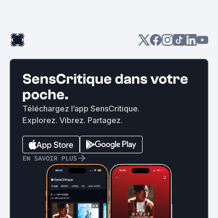
SensCritique dans votre
poche.
Téléchargez l’app SensCritique.
Explorez. Vibrez. Partagez.
EN SAVOIR PLUS