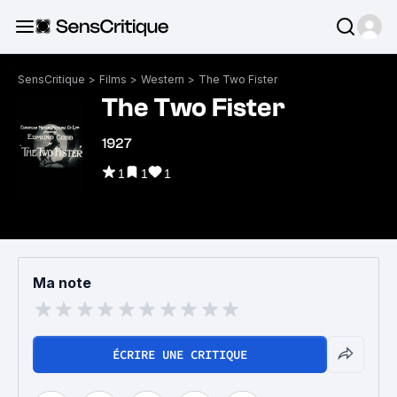
SensCritique
>
Films
>
Western
>
The Two Fister
The Two Fister
1927
1
1
1
Ma note
ÉCRIRE UNE CRITIQUE