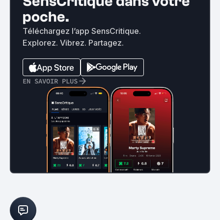
SensCritique dans votre
poche.
Téléchargez l’app SensCritique.
Explorez. Vibrez. Partagez.
EN SAVOIR PLUS