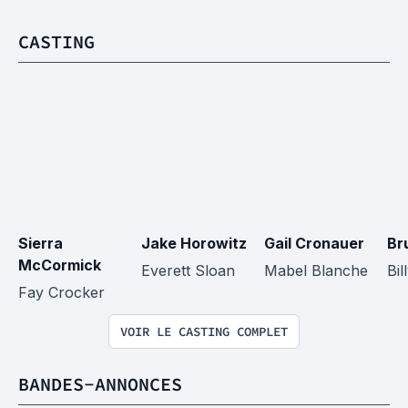
CASTING
Sierra 
Jake Horowitz
Gail Cronauer
Br
McCormick
Everett Sloan
Mabel Blanche
Bil
Fay Crocker
VOIR LE CASTING COMPLET
BANDES-ANNONCES