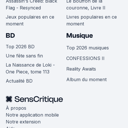
Assassin's Creed: Black
Le Bouffon de la
Flag - Resynced
couronne, Livre II
Jeux populaires en ce
Livres populaires en ce
moment
moment
BD
Musique
Top 2026 BD
Top 2026 musiques
Une fête sans fin
CONFESSIONS II
La Naissance de Loki -
Reality Awaits
One Piece, tome 113
Album du moment
Actualité BD
À propos
Notre application mobile
Notre extension