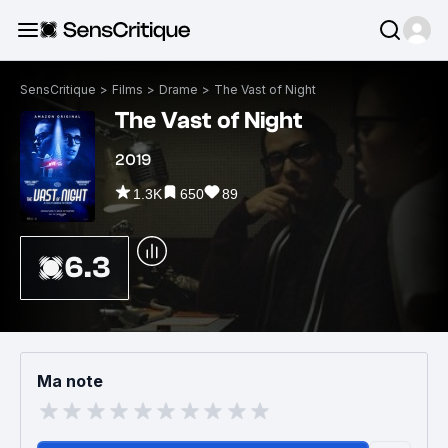
SensCritique
>
Films
>
Drame
>
The Vast of Night
The Vast of Night
2019
1.3K
650
89
6.3
Ma note