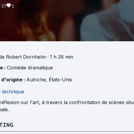
17
1
de
Robert Dornhelm
· 1 h 26 min
e :
Comédie dramatique
 d'origine :
Autriche
,
États-Unis
e technique
éflexion sur l'art, à travers la confrontation de scènes sit
ale.
TING