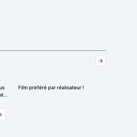
ous
Film préféré par réalisateur !
et
S