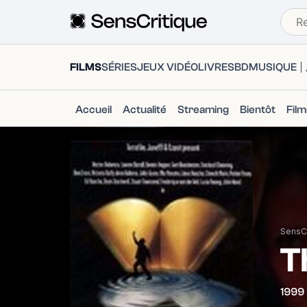
FILMS
SÉRIES
JEUX VIDÉO
LIVRES
BD
MUSIQUE
Accueil
Actualité
Streaming
Bientôt
Fil
SensCr
T
1999