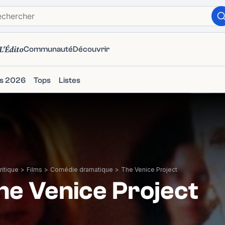
L'Édito
Communauté
Découvrir
ms 2026
Tops
Listes
itique
>
Films
>
Comédie dramatique
>
The Venice Project
he Venice Project