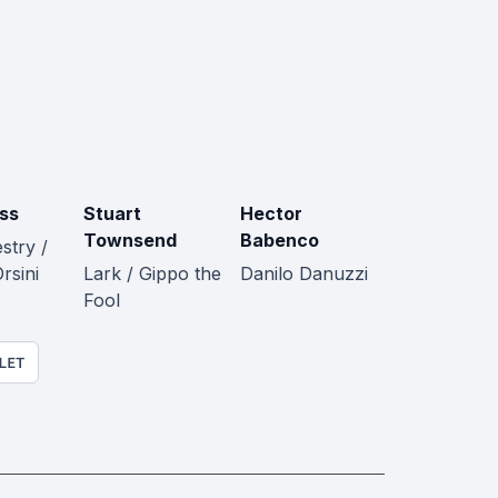
ss
Stuart
Hector
Townsend
Babenco
stry /
rsini
Lark / Gippo the
Danilo Danuzzi
Fool
LET