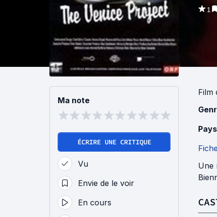
1
Film
Ma note
Genr
Pays
ÉCRIRE UNE CRITIQUE
Fich
Vu
Une r
Bienn
Envie de le voir
CAS
En cours