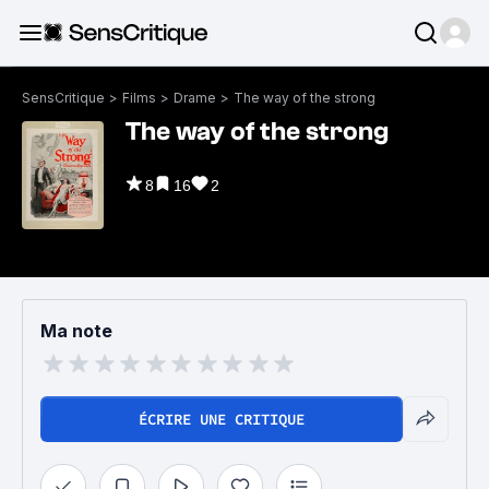
SensCritique
>
Films
>
Drame
>
The way of the strong
The way of the strong
8
16
2
Ma note
ÉCRIRE UNE CRITIQUE