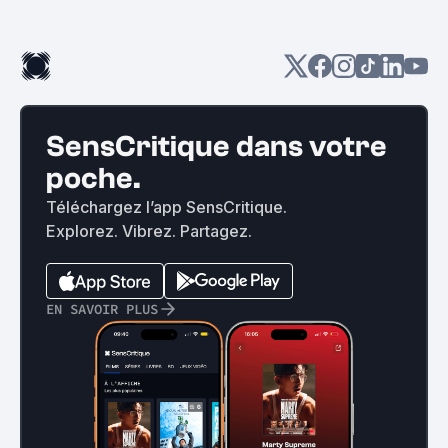
SensCritique dans votre
poche.
Téléchargez l’app SensCritique.
Explorez. Vibrez. Partagez.
EN SAVOIR PLUS