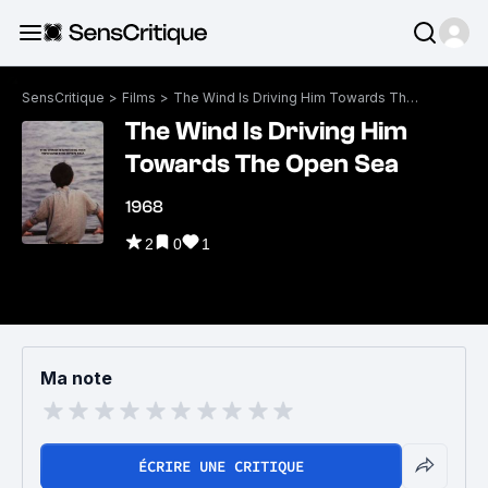
SensCritique
>
Films
>
The Wind Is Driving Him Towards The Open Sea
The Wind Is Driving Him
Towards The Open Sea
1968
2
0
1
Ma note
ÉCRIRE UNE CRITIQUE