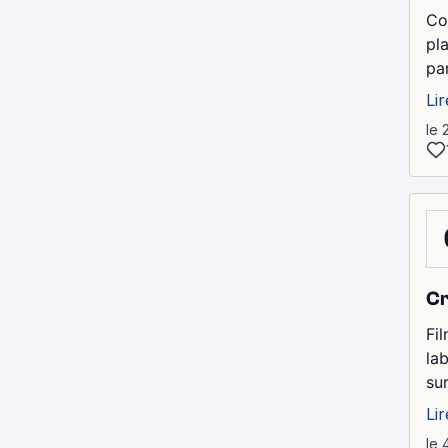
Com
pl
par
Lir
le 
Cr
Fi
la
su
Lir
le 