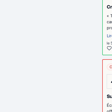
Cr
« 
ca
pr
Lir
le 
C
Su
Éc
of