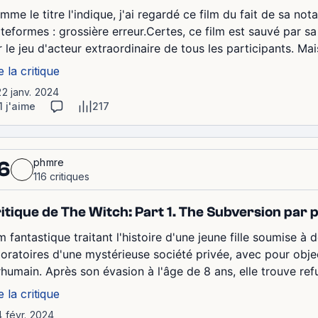
me le titre l'indique, j'ai regardé ce film du fait de sa not
ateformes : grossière erreur.Certes, ce film est sauvé par sa
 le jeu d'acteur extraordinaire de tous les participants. Mai
e la critique
22 janv. 2024
1 j'aime
217
phmre
6
116 critiques
itique de The Witch: Part 1. The Subversion par
lm fantastique traitant l'histoire d'une jeune fille soumise 
boratoires d'une mystérieuse société privée, avec pour objec
rhumain. Après son évasion à l'âge de 8 ans, elle trouve ref
e la critique
4 févr. 2024