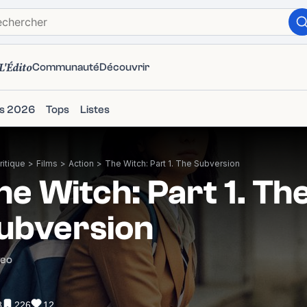
L'Édito
Communauté
Découvrir
ms 2026
Tops
Listes
itique
>
Films
>
Action
>
The Witch: Part 1. The Subversion
he Witch: Part 1. Th
ubversion
eo
8
226
12