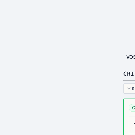
VO
CRI
R
C