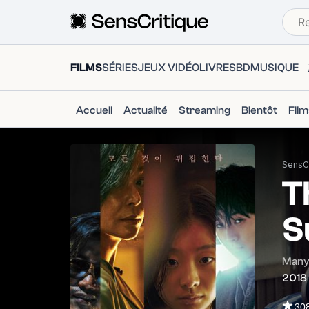
FILMS
SÉRIES
JEUX VIDÉO
LIVRES
BD
MUSIQUE
Accueil
Actualité
Streaming
Bientôt
Fil
SensCr
T
S
Many
2018
30