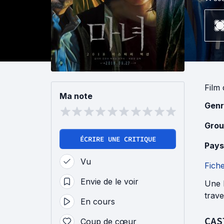
Film
Ma note
Genr
Grou
ÉCRIRE UNE CRITIQUE
Pays
Vu
Fich
Envie de le voir
Une 
trave
En cours
CAS
Coup de cœur