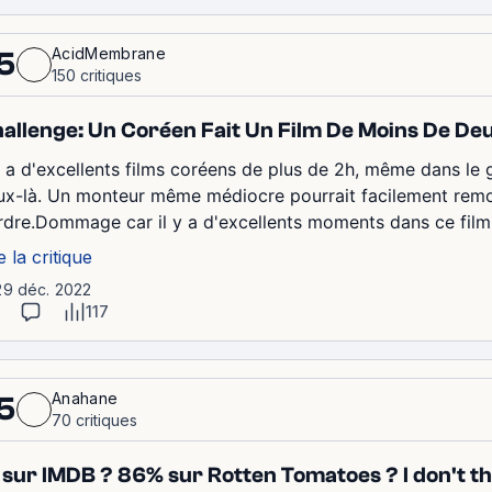
AcidMembrane
5
150 critiques
allenge: Un Coréen Fait Un Film De Moins De Deux
 y a d'excellents films coréens de plus de 2h, même dans le g
ux-là. Un monteur même médiocre pourrait facilement remon
rdre.Dommage car il y a d'excellents moments dans ce film, 
e la critique
29 déc. 2022
117
Anahane
5
70 critiques
1 sur IMDB ? 86% sur Rotten Tomatoes ? I don't th