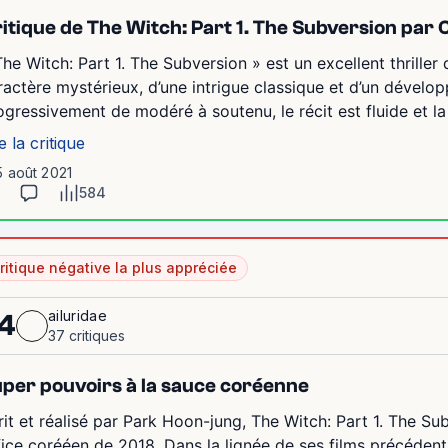
itique de The Witch: Part 1. The Subversion par 
The Witch: Part 1. The Subversion » est un excellent thriller 
ractère mystérieux, d’une intrigue classique et d’un dével
ogressivement de modéré à soutenu, le récit est fluide et la n
e la critique
5 août 2021
584
ritique négative la plus appréciée
ailuridae
4
37 critiques
per pouvoirs à la sauce coréenne
rit et réalisé par Park Hoon-jung, The Witch: Part 1. The Su
fice corééen de 2018. Dans la lignée de ses films précéden