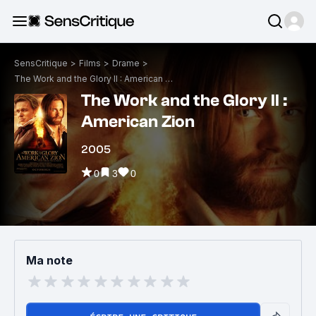
SensCritique
>
Films
>
Drame
>
The Work and the Glory II : American Zion
The Work and the Glory II :
American Zion
2005
0
3
0
Ma note