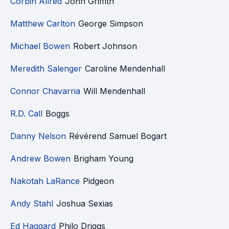
Corbin Allred
John Griffith
Matthew Carlton
George Simpson
Michael Bowen
Robert Johnson
Meredith Salenger
Caroline Mendenhall
Connor Chavarria
Will Mendenhall
R.D. Call
Boggs
Danny Nelson
Révérend Samuel Bogart
Andrew Bowen
Brigham Young
Nakotah LaRance
Pidgeon
Andy Stahl
Joshua Sexias
Ed Haggard
Philo Driggs