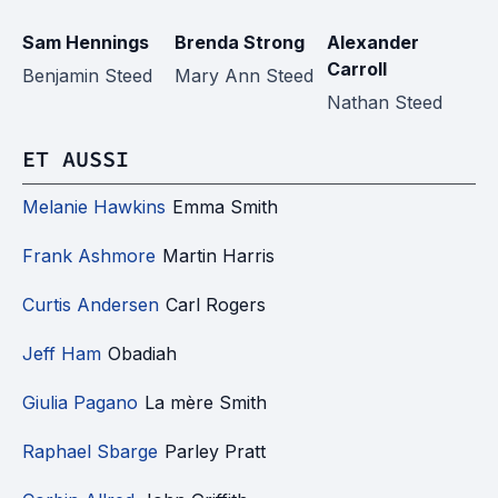
Sam Hennings
Brenda Strong
Alexander
E
Carroll
Benjamin Steed
Mary Ann Steed
J
Nathan Steed
ET AUSSI
Melanie Hawkins
Emma Smith
Frank Ashmore
Martin Harris
Curtis Andersen
Carl Rogers
Jeff Ham
Obadiah
Giulia Pagano
La mère Smith
Raphael Sbarge
Parley Pratt