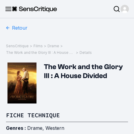
Retour
SensCritique
>
Films
>
Drame
>
The Work and the Glory III : A House Divided
>
Details
The Work and the Glory
III : A House Divided
FICHE TECHNIQUE
Genres :
Drame
,
Western