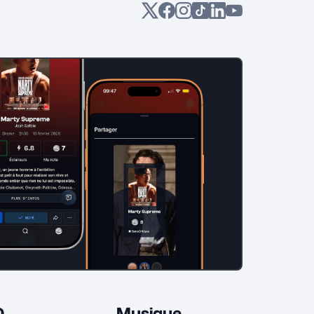
D
Musique