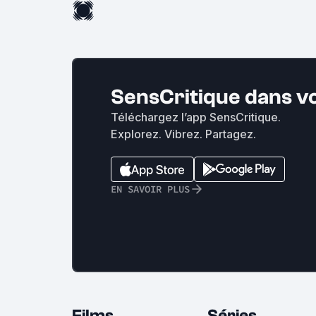
SensCritique dans v
Téléchargez l’app SensCritique.
Explorez. Vibrez. Partagez.
EN SAVOIR PLUS
Films
Séries