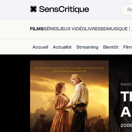
FILMS
SÉRIES
JEUX VIDÉO
LIVRES
BD
MUSIQUE
Accueil
Actualité
Streaming
Bientôt
Fil
SensCr
T
A
200