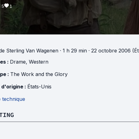
5
1
de
Sterling Van Wagenen
· 1 h 29 min
· 22 octobre 2006 (Ét
es :
Drame
,
Western
pe :
The Work and the Glory
 d'origine :
États-Unis
e technique
TING