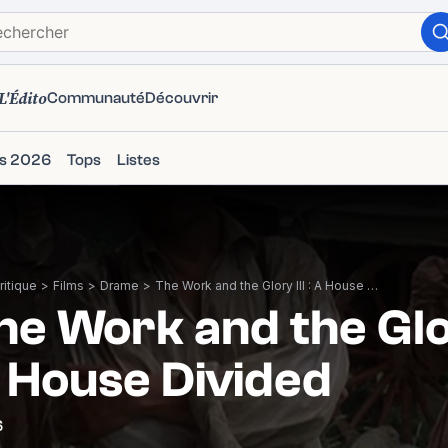
L'Édito
Communauté
Découvrir
ms 2026
Tops
Listes
itique
>
Films
>
Drame
>
The Work and the Glory III : A House Divided
he Work and the Glory
 House Divided
6