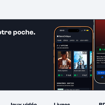
otre poche.
Jeux vidéo
Livres
B