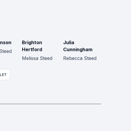
hnson
Brighton
Julia
Hertford
Cunningham
Steed
Melissa Steed
Rebecca Steed
LET