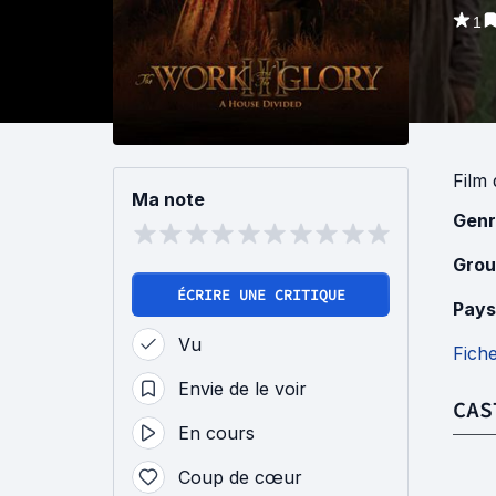
1
Film
Ma note
Genr
Grou
ÉCRIRE UNE CRITIQUE
Pays
Vu
Fich
Envie de le voir
CAS
En cours
Coup de cœur