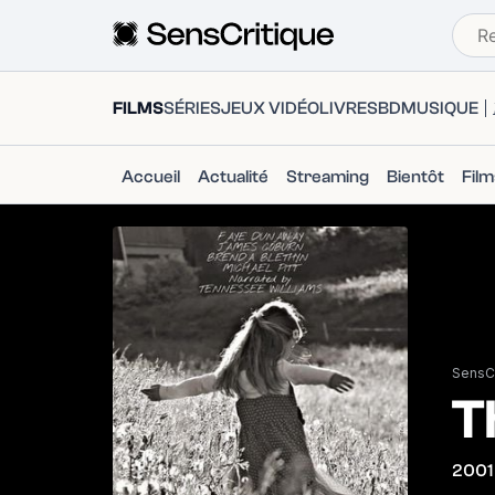
FILMS
SÉRIES
JEUX VIDÉO
LIVRES
BD
MUSIQUE
Accueil
Actualité
Streaming
Bientôt
Fil
SensCr
T
2001