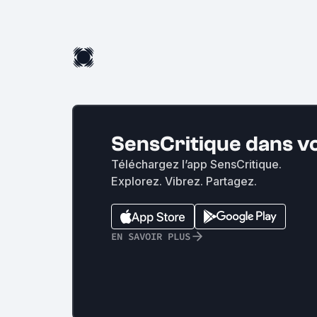
SensCritique dans v
Téléchargez l’app SensCritique.
Explorez. Vibrez. Partagez.
EN SAVOIR PLUS