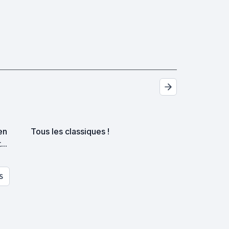
en
Tous les classiques !
..
S