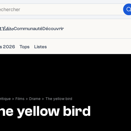
L'Édito
Communauté
Découvrir
ms 2026
Tops
Listes
itique
>
Films
>
Drame
>
The yellow bird
he yellow bird