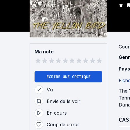
1
Cour
Ma note
Genr
Pays
ÉCRIRE UNE CRITIQUE
Fich
Vu
The 
Tenn
Envie de le voir
Duna
En cours
CAS
Coup de cœur