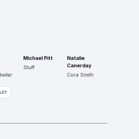
Michael Pitt
Natalie
Canerday
Stuff
wiler
Cora Smith
LET