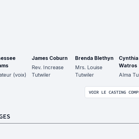
nessee
James Coburn
Brenda Blethyn
Cynthia
iams
Watros
Rev. Increase
Mrs. Louise
teur (voix)
Tutwiler
Tutwiler
Alma Tut
VOIR LE CASTING COMP
GES