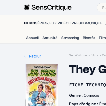
FILMS
SÉRIES
JEUX VIDÉO
LIVRES
BD
MUSIQUE
Accueil
Actualité
Streaming
Bientôt
Fil
SensCritique
>
Films
>
Co
Retour
They 
FICHE TECHNIQ
Genre :
Comédie
Pays d'origine :
Éta