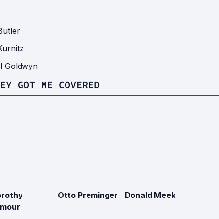
Butler
Kurnitz
l Goldwyn
EY GOT ME COVERED
rothy
Otto Preminger
Donald Meek
amour