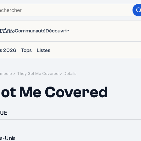
L'Édito
Communauté
Découvrir
ms 2026
Tops
Listes
médie
>
They Got Me Covered
>
Details
Got Me Covered
UE
ts-Unis