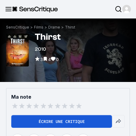
SensCritique
>
Films
>
Drame
>
Thirst
Thirst
2010
3
4
0
Ma note
ÉCRIRE UNE CRITIQUE