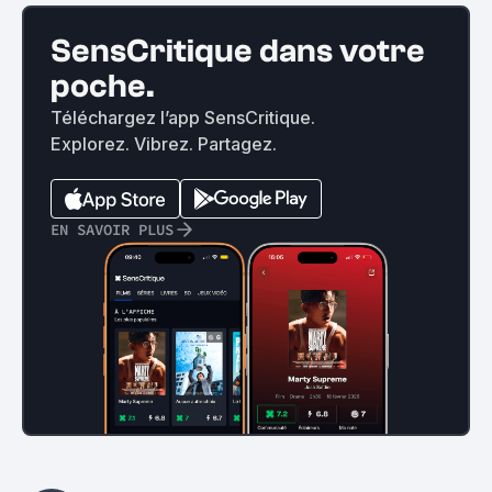
SensCritique dans votre
poche.
Téléchargez l’app SensCritique.
Explorez. Vibrez. Partagez.
EN SAVOIR PLUS