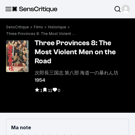
SensCritique
>
Films
>
Historique
>
Three Provinces 8: The Most Violent Men on the Road
Three Provinces 8: The
Most Violent Men on the
Road
次郎長三国志 第八部 海道一の暴れん坊
1954
1
11
0
Ma note