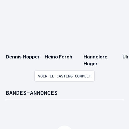
Dennis Hopper
Heino Ferch
Hannelore 
Ul
Hoger
VOIR LE CASTING COMPLET
BANDES-ANNONCES