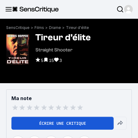
SensCritique
>
Films
>
Drame
>
Tireur d'élite
Tireur d'élite
Straight Shooter
5
15
3
Ma note
ÉCRIRE UNE CRITIQUE