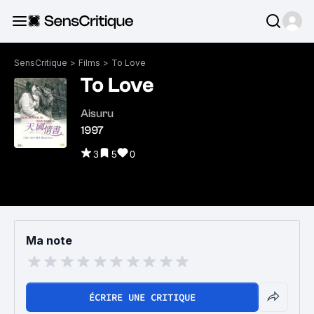
SensCritique
>
Films
>
To Love
To Love
Aisuru
1997
3
5
0
Ma note
ÉCRIRE UNE CRITIQUE