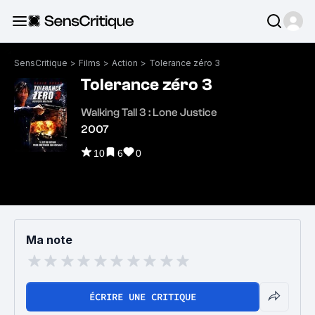
SensCritique
>
Films
>
Action
>
Tolerance zéro 3
Tolerance zéro 3
Walking Tall 3 : Lone Justice
2007
10
6
0
Ma note
ÉCRIRE UNE CRITIQUE