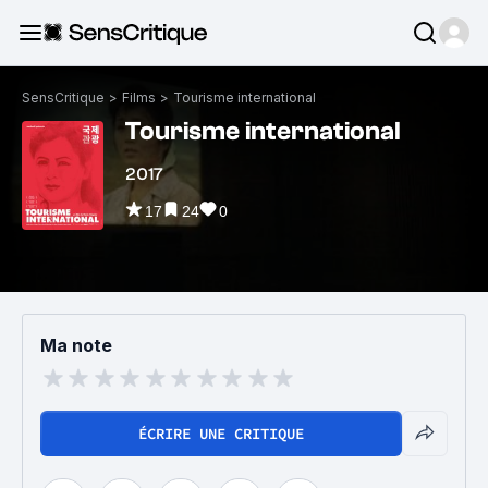
SensCritique
>
Films
>
Tourisme international
Tourisme international
2017
17
24
0
Ma note
ÉCRIRE UNE CRITIQUE