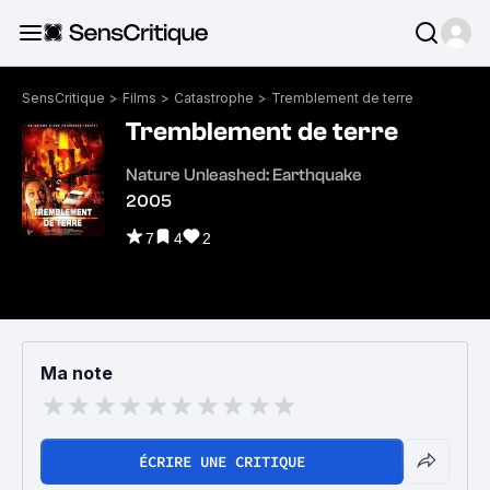
SensCritique
>
Films
>
Catastrophe
>
Tremblement de terre
Tremblement de terre
Nature Unleashed: Earthquake
2005
7
4
2
Ma note
ÉCRIRE UNE CRITIQUE