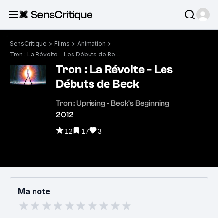
SensCritique
>
Films
>
Animation
>
Tron : La Révolte - Les Débuts de Beck
Tron : La Révolte - Les
Débuts de Beck
Tron : Uprising - Beck's Beginning
2012
12
17
3
Ma note