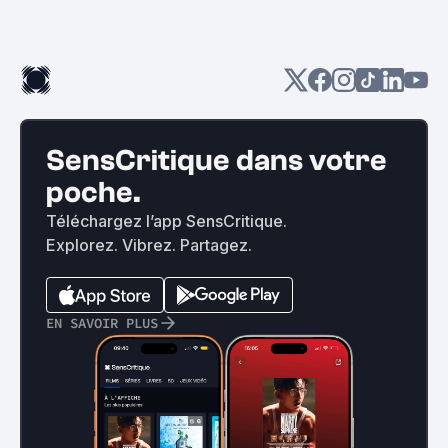
SensCritique dans votre
poche.
Téléchargez l’app SensCritique.
Explorez. Vibrez. Partagez.
EN SAVOIR PLUS