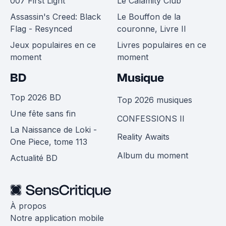
007 First Light
Le Calamity Club
Assassin's Creed: Black
Le Bouffon de la
Flag - Resynced
couronne, Livre II
Jeux populaires en ce
Livres populaires en ce
moment
moment
BD
Musique
Top 2026 BD
Top 2026 musiques
Une fête sans fin
CONFESSIONS II
La Naissance de Loki -
Reality Awaits
One Piece, tome 113
Album du moment
Actualité BD
À propos
Notre application mobile