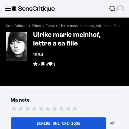
SensCritique
>
Films
>
Essai
>
Ulrike marie meinhof, lettre a sa fille
Ulrike marie meinhof,
lettre a sa fille
1994
6
4
1
Ma note
ÉCRIRE UNE CRITIQUE