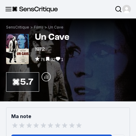
SensCritique
>
Films
>
Un Cave
Un Cave
1972
76
32
1
5.7
Ma note