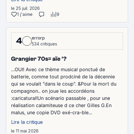
le 25 juil. 2026
1 j'aime
9
errorp
4
534 critiques
Grangier 70s= aïe '?
...OUI! Avec ce thème musical ponctué de
batterie, comme tout prodciné de la décennie
qui se voulait "dans le coup". &Pour la mort du
compagnon.. on joue les accordéons
:caricatural!Un scénario passable , pour une
réalisation calamiteuse d ce cher Gilles G.En
malus, une copie DVD exé-cra-ble...
Lire la critique
le 11 mai 2026