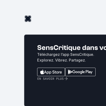
SensCritique dans v
Téléchargez l’app SensCritique.
Explorez. Vibrez. Partagez.
EN SAVOIR PLUS