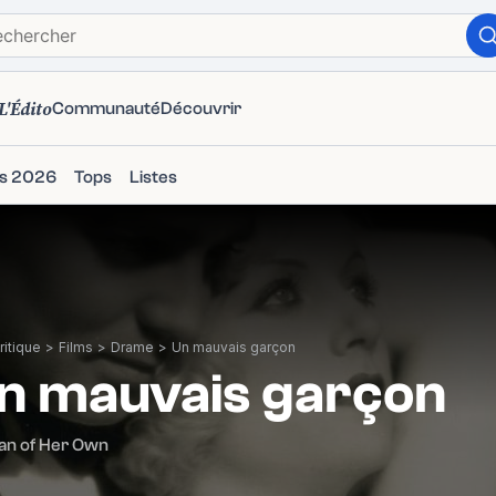
L'Édito
Communauté
Découvrir
ms 2026
Tops
Listes
itique
>
Films
>
Drame
>
Un mauvais garçon
n mauvais garçon
an of Her Own