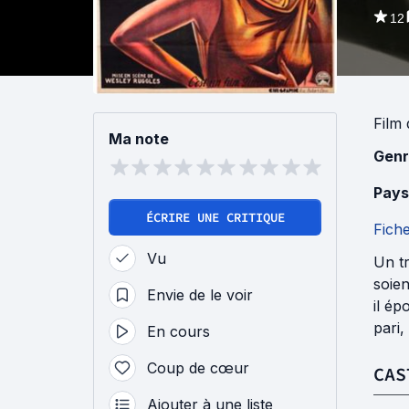
12
Film
Ma note
Genr
Pays
ÉCRIRE UNE CRITIQUE
Fich
Vu
Un tr
soien
Envie de le voir
il ép
pari,
En cours
Coup de cœur
CAS
Ajouter à une liste