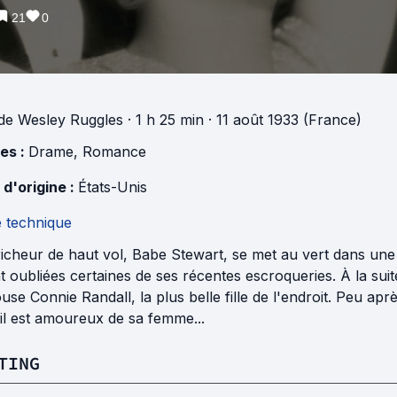
21
0
de
Wesley Ruggles
· 1 h 25 min
· 11 août 1933 (France)
es :
Drame
,
Romance
 d'origine :
États-Unis
e technique
icheur de haut vol, Babe Stewart, se met au vert dans une 
t oubliées certaines de ses récentes escroqueries. À la sui
ouse Connie Randall, la plus belle fille de l'endroit. Peu apr
 il est amoureux de sa femme...
TING