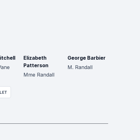
tchell
Elizabeth
George Barbier
Patterson
Vane
M. Randall
Mme Randall
LET