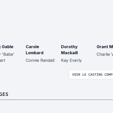
k Gable
Carole
Dorothy
Grant Mi
Lombard
Mackaill
y 'Babe'
Charlie 
art
Connie Randall
Kay Everly
VOIR LE CASTING COMP
GES