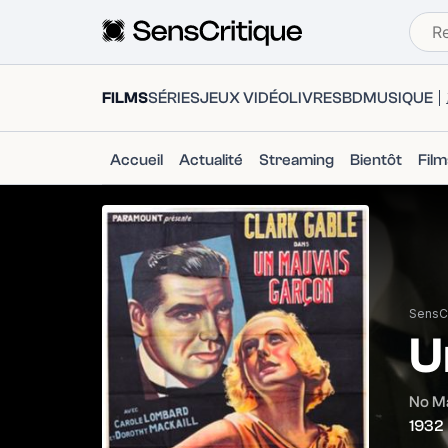
FILMS
SÉRIES
JEUX VIDÉO
LIVRES
BD
MUSIQUE
Accueil
Actualité
Streaming
Bientôt
Fil
SensCr
U
No M
1932