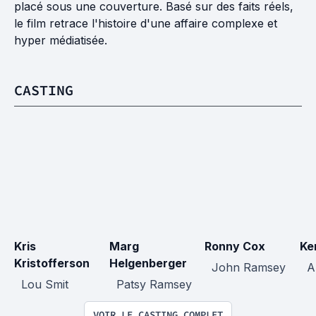
placé sous une couverture. Basé sur des faits réels,
le film retrace l'histoire d'une affaire complexe et
hyper médiatisée.
CASTING
Kris 
Marg 
Ronny Cox
Ke
Kristofferson
Helgenberger
  John Ramsey
  
  Lou Smit
  Patsy Ramsey
VOIR LE CASTING COMPLET