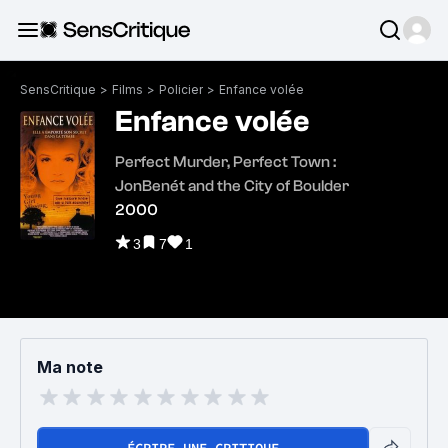
SensCritique
>
Films
>
Policier
>
Enfance volée
Enfance volée
Perfect Murder, Perfect Town :
JonBenét and the City of Boulder
2000
3
7
1
Ma note