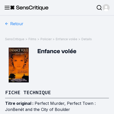
Retour
SensCritique
>
Films
>
Policier
>
Enfance volée
>
Details
Enfance volée
FICHE TECHNIQUE
Titre original :
Perfect Murder, Perfect Town :
JonBenét and the City of Boulder