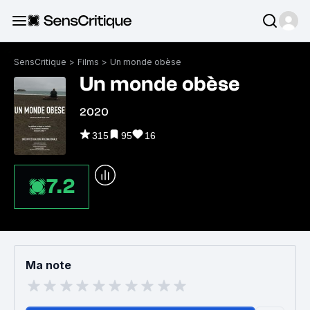
SensCritique
>
Films
>
Un monde obèse
Un monde obèse
2020
315
95
16
7.2
Ma note