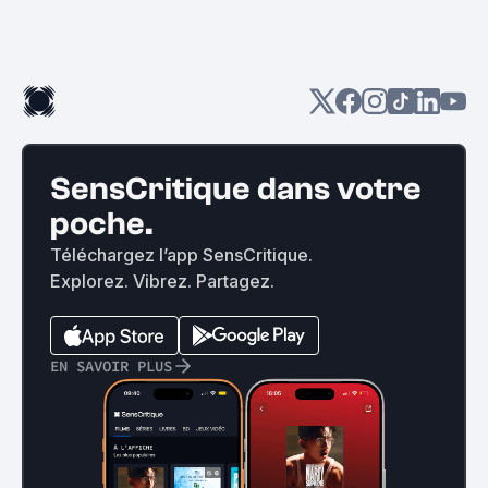
SensCritique dans votre
poche.
Téléchargez l’app SensCritique.
Explorez. Vibrez. Partagez.
EN SAVOIR PLUS