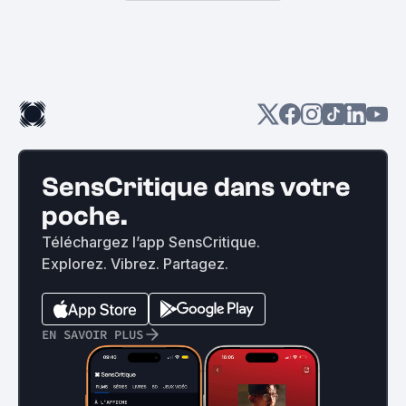
SensCritique dans votre
poche.
Téléchargez l’app SensCritique.
Explorez. Vibrez. Partagez.
EN SAVOIR PLUS