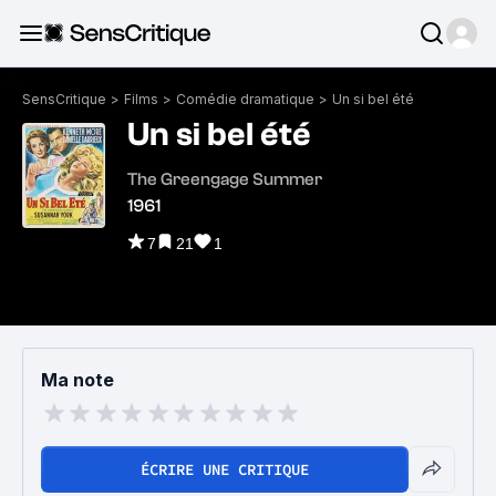
SensCritique
>
Films
>
Comédie dramatique
>
Un si bel été
Un si bel été
The Greengage Summer
1961
7
21
1
Ma note
ÉCRIRE UNE CRITIQUE