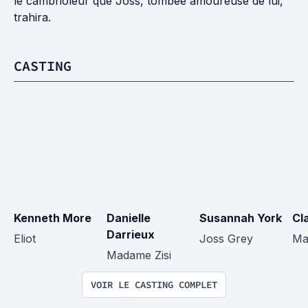
le cambrioleur que Joss, tombée amoureuse de lui,
trahira.
CASTING
Kenneth More
Danielle 
Susannah York
Cl
Darrieux
Eliot
Joss Grey
Ma
Madame Zisi
VOIR LE CASTING COMPLET