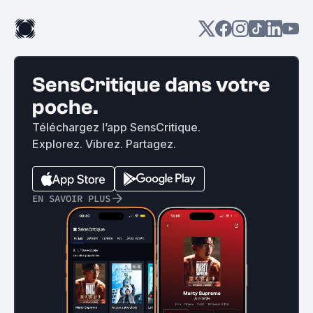
SensCritique dans votre
poche.
Téléchargez l’app SensCritique.
Explorez. Vibrez. Partagez.
EN SAVOIR PLUS