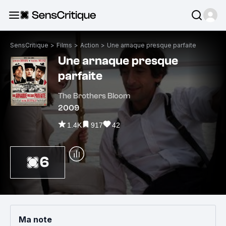
SensCritique
>
Films
>
Action
>
Une arnaque presque parfaite
Une arnaque presque
parfaite
The Brothers Bloom
2009
1.4K
917
42
6
Ma note