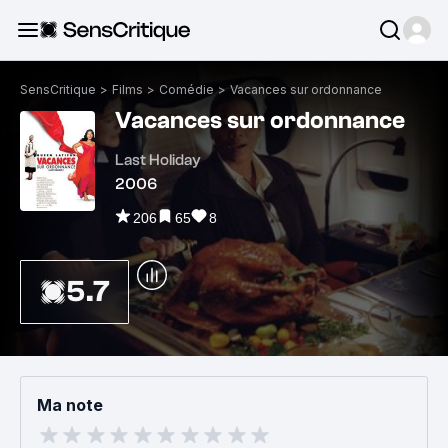
SensCritique
>
Films
>
Comédie
>
Vacances sur ordonnance
Vacances sur ordonnance
Last Holiday
2006
206
65
8
5.7
Ma note