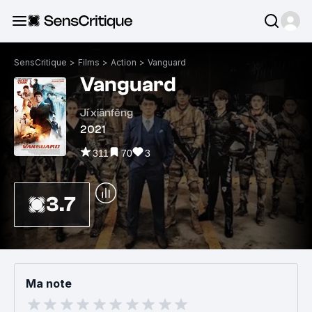
SensCritique
>
Films
>
Action
>
Vanguard
Vanguard
Jí xiānfēng
2021
311
70
3
3.7
Ma note