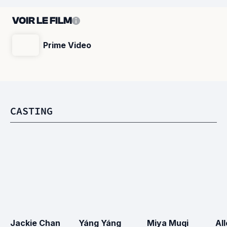
VOIR LE FILM
Prime Video
CASTING
Jackie Chan
Yáng Yáng
Miya Muqi
All