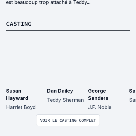
est beaucoup trop attaché à Teddy...
CASTING
Susan 
Dan Dailey
George 
Sa
Hayward
Sanders
Teddy Sherman
Sa
Harriet Boyd
J.F. Noble
VOIR LE CASTING COMPLET