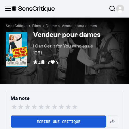
SensCritique
>
Films
>
Drame
>
Vendeur pour dames
Vendeur pour dames
I Can Get It for You Wholesale
1951
4
10
0
Ma note
ÉCRIRE UNE CRITIQUE