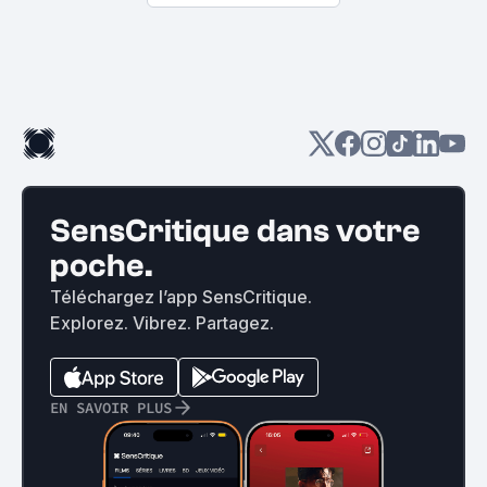
SensCritique dans votre
poche.
Téléchargez l’app SensCritique.
Explorez. Vibrez. Partagez.
EN SAVOIR PLUS