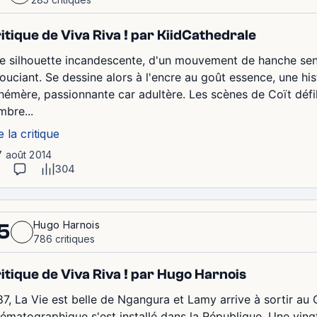
itique de Viva Riva ! par KiidCathedrale
e silhouette incandescente, d'un mouvement de hanche sens
souciant. Se dessine alors à l'encre au goût essence, une hi
hémère, passionnante car adultère. Les scènes de Coït défile
mbre...
e la critique
7 août 2014
304
Hugo Harnois
5
786 critiques
itique de Viva Riva ! par Hugo Harnois
87, La Vie est belle de Ngangura et Lamy arrive à sortir au 
nématographique s'est installé dans la République. Une vingt