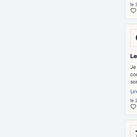
le 
Le
Je
com
so
Lir
le 