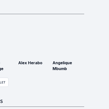
e
Alex Herabo
Angelique
ge
Mbumb
LET
S