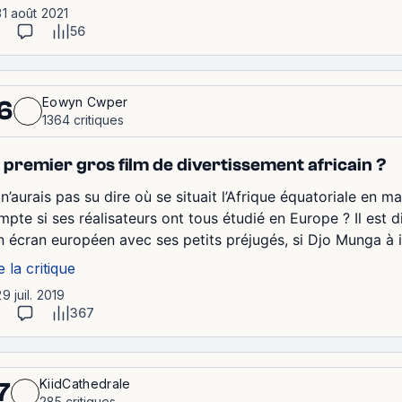
31 août 2021
56
Eowyn Cwper
6
1364 critiques
 premier gros film de divertissement africain ?
 n’aurais pas su dire où se situait l’Afrique équatoriale en
pte si ses réalisateurs ont tous étudié en Europe ? Il est di
n écran européen avec ses petits préjugés, si Djo Munga à i
e la critique
29 juil. 2019
367
KiidCathedrale
7
285 critiques