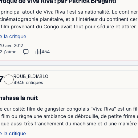
itique de Viva Riva ! par Patrick Braganti
 principal atout de Viva Riva ! est sa nationalité. Le contin
 cinématographie planétaire, et à l'intérieur du continent ce
 film provenant du Congo avait tout pour séduire et attirer l'
e la critique
20 avr. 2012
2 j'aime
454
ROUB_ELDIABLO
7
4946 critiques
nshasa la nuit
e curiosité: film de gangster congolais "Viva Riva" est un f
 film ou règne une ambiance de débrouille, de petite frime e
que aussi très franchement du machisme et d une manière ét
e la critique