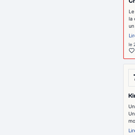
Cr
Le
la
un
Lir
le 
Ki
Un
Un
mo
Lir