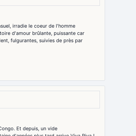
uel, irradie le coeur de l'homme
stoire d'amour brûlante, puissante car
nt, fulgurantes, suivies de près par
Congo. Et depuis, un vide
aine d'années plus tard arrive Viva Riva !,