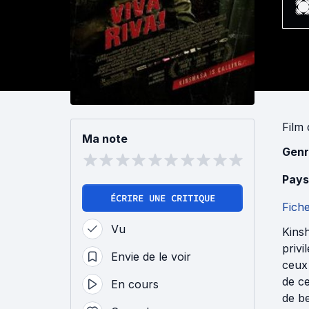
Film
Ma note
Genr
Pays
ÉCRIRE UNE CRITIQUE
Fich
Vu
Kinsh
privi
Envie de le voir
ceux 
de ce
En cours
de be