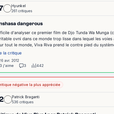
Hyunkel
7
261 critiques
nshasa dangerous
fficile d'analyser ce premier film de Djo Tunda Wa Munga (co
ritable ovni dans ce monde trop lisse dans lequel les voies
ur tout le monde, Viva Riva prend le contre pied du système 
e la critique
26 avr. 2012
3 j'aime
3
442
ritique négative la plus appréciée
Patrick Braganti
2
536 critiques