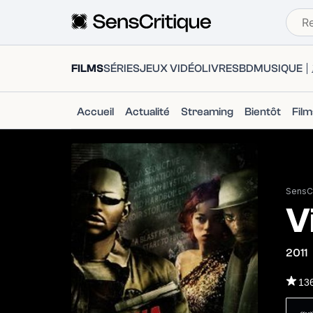
FILMS
SÉRIES
JEUX VIDÉO
LIVRES
BD
MUSIQUE
Accueil
Actualité
Streaming
Bientôt
Fil
SensCr
V
2011
13