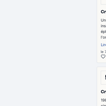
Cr
Un
in
ép
l'o
Lir
le 
Cr
19
ci