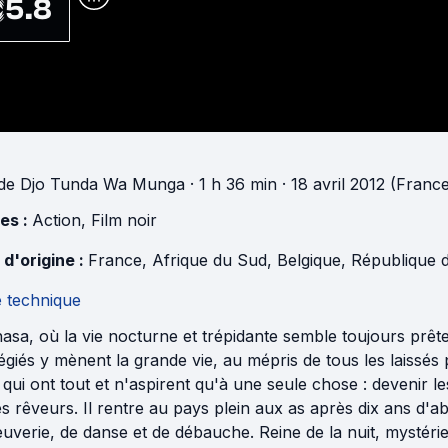
5.8
de
Djo Tunda Wa Munga
· 1 h 36 min
· 18 avril 2012 (Franc
es :
Action
,
Film noir
 d'origine :
France
,
Afrique du Sud
,
Belgique
,
République dé
e technique
asa, où la vie nocturne et trépidante semble toujours prêt
légiés y mènent la grande vie, au mépris de tous les laissé
qui ont tout et n'aspirent qu'à une seule chose : devenir le
s rêveurs. Il rentre au pays plein aux as après dix ans d'ab
uverie, de danse et de débauche. Reine de la nuit, mystérie