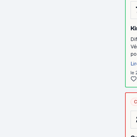
Ki
Di
Vé
po
Lir
le 
C