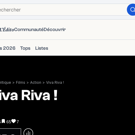
L'Édito
Communauté
Découvrir
ms 2026
Tops
Listes
itique
>
Films
>
Action
>
Viva Riva !
iva Riva !
6
65
7