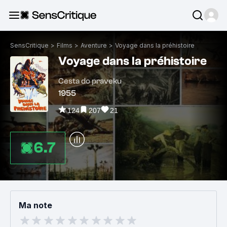
SensCritique
>
Films
>
Aventure
>
Voyage dans la préhistoire
Voyage dans la préhistoire
Cesta do praveku
1955
124
207
21
6.7
Ma note