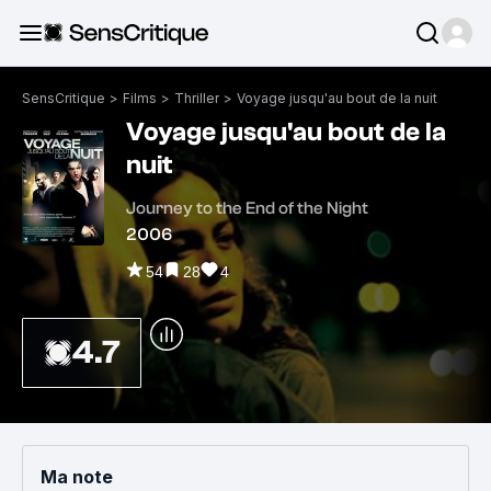
SensCritique
>
Films
>
Thriller
>
Voyage jusqu'au bout de la nuit
Voyage jusqu'au bout de la
nuit
Journey to the End of the Night
2006
54
28
4
4.7
Ma note