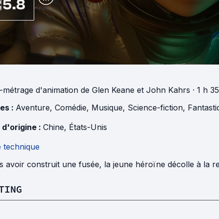
5.8
-métrage d'animation
de
Glen Keane
et
John Kahrs
· 1 h 3
es :
Aventure
,
Comédie
,
Musique
,
Science-fiction
,
Fantasti
 d'origine :
Chine
,
États-Unis
e technique
 avoir construit une fusée, la jeune héroïne décolle à la 
TING