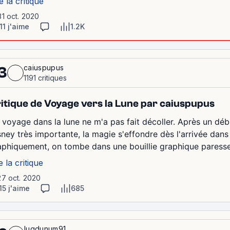
e la critique
31 oct. 2020
11 j'aime
1.2K
caiuspupus
3
1191 critiques
itique de Voyage vers la Lune par caiuspupus
 voyage dans la lune ne m'a pas fait décoller. Après un déb
sney très importante, la magie s'effondre dès l'arrivée dans
aphiquement, on tombe dans une bouillie graphique paress
e la critique
27 oct. 2020
15 j'aime
685
lugdunum91