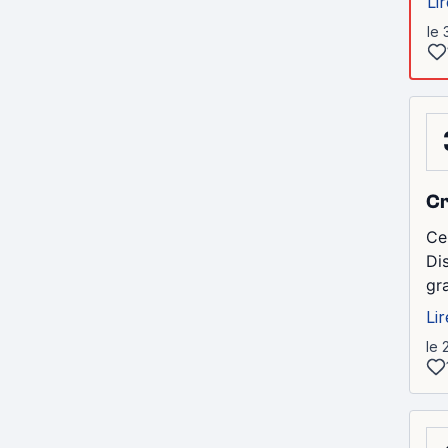
Lir
le 
Cr
Ce
Di
gr
Lir
le 