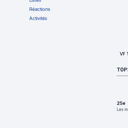
Listes
Réactions
Activités
VF
TOP
25
e
Les m