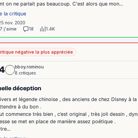
nt on ne parlait pas beaucoup. C'est alors que mon...
e la critique
25 nov. 2020
7 j'aime
18
1.4K
ritique négative la plus appréciée
bboy.rominou
4
8 critiques
elle déception
ivers et légende chinoise , des anciens de chez Disney à la c
attendre à du bon .
ut commence très bien , c’est original , très joli dessin , dy
esse se met en place de manière assez poétique .
re...