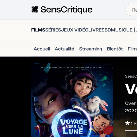
FILMS
SÉRIES
JEUX VIDÉO
LIVRES
BD
MUSIQUE
Accueil
Actualité
Streaming
Bientôt
Fil
SensCr
V
Over
202
1.