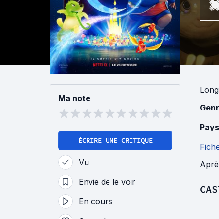
Long
Ma note
Genr
Pays
ÉCRIRE UNE CRITIQUE
Fich
Vu
Après
Envie de le voir
CAS
En cours