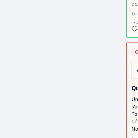
do
Lir
le 
C
Qu
Un
s’
To
dé
Not