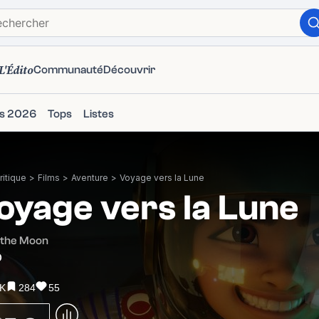
L'Édito
Communauté
Découvrir
ms 2026
Tops
Listes
itique
>
Films
>
Aventure
>
Voyage vers la Lune
oyage vers la Lune
 the Moon
0
6K
284
55