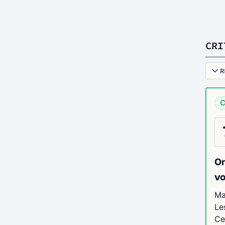
CRI
R
C
On
vo
Ma
Le
Ce