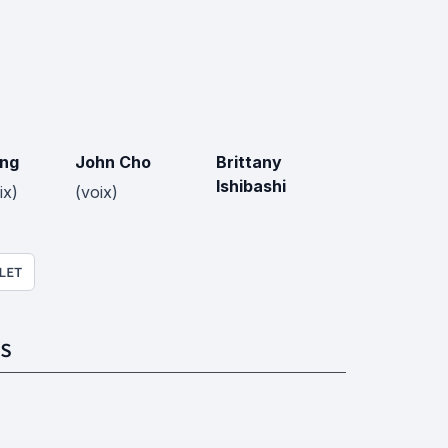
ng
John Cho
Brittany
Ishibashi
ix)
(voix)
LET
S