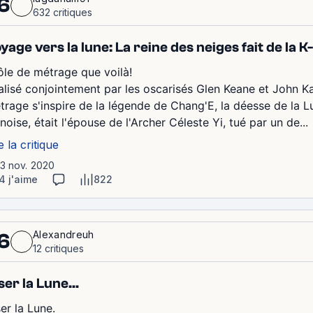
6
632 critiques
yage vers la lune: La reine des neiges fait de la K
ôle de métrage que voilà!
alisé conjointement par les oscarisés Glen Keane et John K
trage s'inspire de la légende de Chang'E, la déesse de la L
noise, était l'épouse de l'Archer Céleste Yi, tué par un de...
e la critique
13 nov. 2020
4 j'aime
822
Alexandreuh
6
12 critiques
ser la Lune...
er la Lune.