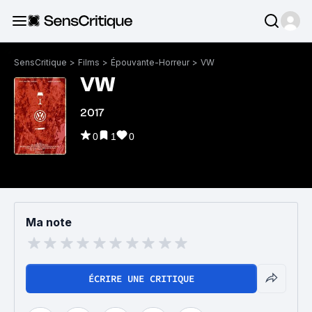
SensCritique
>
Films
>
Épouvante-Horreur
>
VW
VW
2017
0
1
0
Ma note
ÉCRIRE UNE CRITIQUE