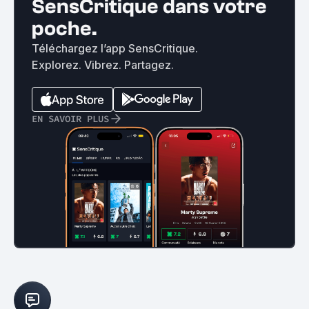
SensCritique dans votre
poche.
Téléchargez l’app SensCritique.
Explorez. Vibrez. Partagez.
EN SAVOIR PLUS