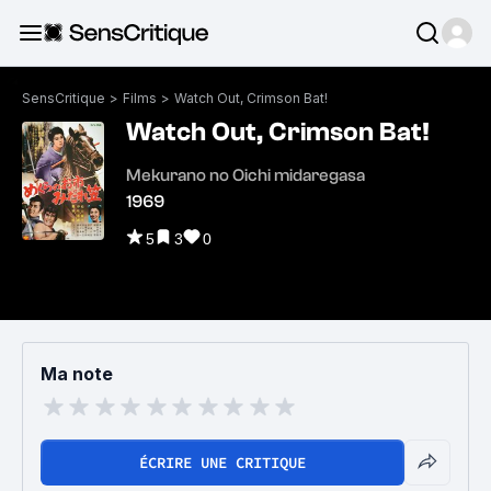
SensCritique
>
Films
>
Watch Out, Crimson Bat!
Watch Out, Crimson Bat!
Mekurano no Oichi midaregasa
1969
5
3
0
Ma note
ÉCRIRE UNE CRITIQUE