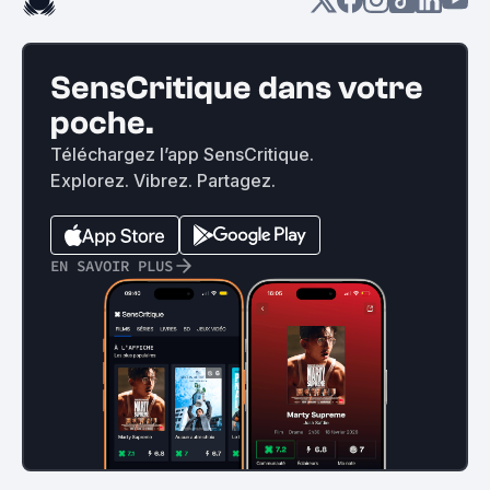
SensCritique dans votre
poche.
Téléchargez l’app SensCritique.
Explorez. Vibrez. Partagez.
EN SAVOIR PLUS